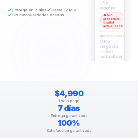
· Sin
reseñas
Entrega en 7 días
Hasta 12 MSI
Sin mensualidades ocultas
⚠ Sin
presencia
digital
actualizada
otraempresa.mx
Otro
negocio
— Sin
actualizar
Último
contenido
publicado:
hace 3
años…
$4,990
1 solo pago
7 días
Entrega garantizada
100%
Satisfacción garantizada