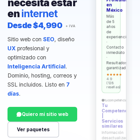
necesita estar
en
México
en
internet
Más
de 5
Desde $4,990
+ IVA
años
de
experiencia
Sitio web con
SEO
, diseño
·
UX
profesional y
Contacto
inmediato
optimizado con
·
Resultados
Inteligencia Artificial
.
garantizados
Dominio, hosting, correos y
★★★★★
4.9
(128
SSL incluidos. Listo en
7
reseñas)
días
.
tucompetencia.com
Tu
Competencia
Quiero mi sitio web
|
Servicios
similares
Ver paquetes
Información
desactualizada