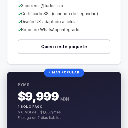
3 correos @tudominio
Certificado SSL (candado de seguridad)
Diseño UX adaptado a celular
Botón de WhatsApp integrado
Quiero este paquete
⭐ MÁS POPULAR
PYME
$9,999
MXN
1 SOLO PAGO
o 6 MSI de ~$1,667/mes
Entrega en 7 días hábiles