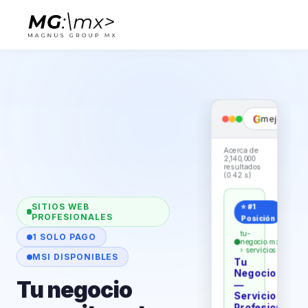
G
mejor
cont
Acerca de
2,140,000
resultados
(0.42 s)
SITIOS WEB
⭐ #1
PROFESIONALES
Posición
tu-
1 SOLO PAGO
negocio.mx
› servicios
MSI DISPONIBLES
Tu
Negocio
Tu negocio
—
Servicio
Profesional