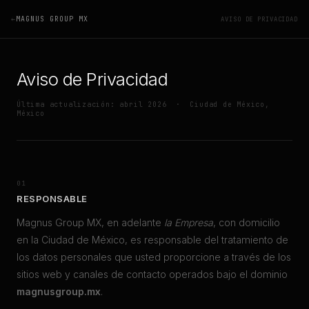
←
MAGNUS GROUP MX
Inicio
Sitemap
AVISO DE PRIVACIDAD
Aviso de Privacidad
Última actualización: abril 2026 · Ciudad de México,
México
01
RESPONSABLE
Magnus Group MX, en adelante
la Empresa
, con domicilio
en la Ciudad de México, es responsable del tratamiento de
los datos personales que usted proporcione a través de los
sitios web y canales de contacto operados bajo el dominio
magnusgroup.mx
.